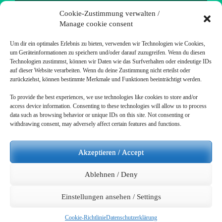
Datenschutzerklärung
Cookie-Zustimmung verwalten /
Impressum
Manage cookie consent
Um dir ein optimales Erlebnis zu bieten, verwenden wir Technologien wie Cookies,
um Geräteinformationen zu speichern und/oder darauf zuzugreifen. Wenn du diesen
Technologien zustimmst, können wir Daten wie das Surfverhalten oder eindeutige IDs
auf dieser Website verarbeiten. Wenn du deine Zustimmung nicht erteilst oder
ANDERES / OTHER STUFF
zurückziehst, können bestimmte Merkmale und Funktionen beeinträchtigt werden.
To provide the best experiences, we use technologies like cookies to store and/or
Startseite
access device information. Consenting to these technologies will allow us to process
data such as browsing behavior or unique IDs on this site. Not consenting or
withdrawing consent, may adversely affect certain features and functions.
Raus in die Natur (->zum Blog meiner Frau).
Besucht mich auf Github
Akzeptieren / Accept
Ablehnen / Deny
Designed by
Inkhive Web Design
.
© 2026 Wolles Elektronikkiste. All
Einstellungen ansehen / Settings
Rights Reserved.
Cookie-Richtlinie
Datenschutzerklärung
Mehrsprachiges WordPress
mit WPML