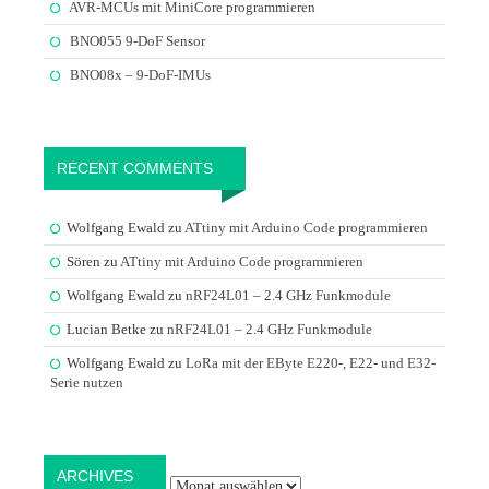
AVR-MCUs mit MiniCore programmieren
BNO055 9-DoF Sensor
BNO08x – 9-DoF-IMUs
RECENT COMMENTS
Wolfgang Ewald
zu
ATtiny mit Arduino Code programmieren
Sören
zu
ATtiny mit Arduino Code programmieren
Wolfgang Ewald
zu
nRF24L01 – 2.4 GHz Funkmodule
Lucian Betke
zu
nRF24L01 – 2.4 GHz Funkmodule
Wolfgang Ewald
zu
LoRa mit der EByte E220-, E22- und E32-
Serie nutzen
Archives
ARCHIVES