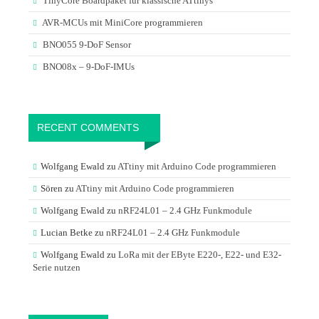
TinyCore Boardpaket für klassische ATtinys
AVR-MCUs mit MiniCore programmieren
BNO055 9-DoF Sensor
BNO08x – 9-DoF-IMUs
RECENT COMMENTS
Wolfgang Ewald
zu
ATtiny mit Arduino Code programmieren
Sören
zu
ATtiny mit Arduino Code programmieren
Wolfgang Ewald
zu
nRF24L01 – 2.4 GHz Funkmodule
Lucian Betke
zu
nRF24L01 – 2.4 GHz Funkmodule
Wolfgang Ewald
zu
LoRa mit der EByte E220-, E22- und E32-
Serie nutzen