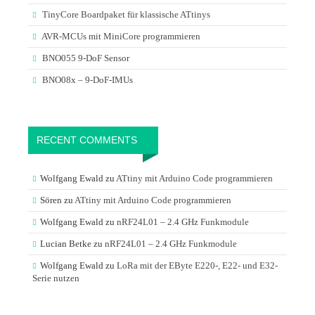
TinyCore Boardpaket für klassische ATtinys
AVR-MCUs mit MiniCore programmieren
BNO055 9-DoF Sensor
BNO08x – 9-DoF-IMUs
RECENT COMMENTS
Wolfgang Ewald
zu
ATtiny mit Arduino Code programmieren
Sören
zu
ATtiny mit Arduino Code programmieren
Wolfgang Ewald
zu
nRF24L01 – 2.4 GHz Funkmodule
Lucian Betke
zu
nRF24L01 – 2.4 GHz Funkmodule
Wolfgang Ewald
zu
LoRa mit der EByte E220-, E22- und E32-
Serie nutzen