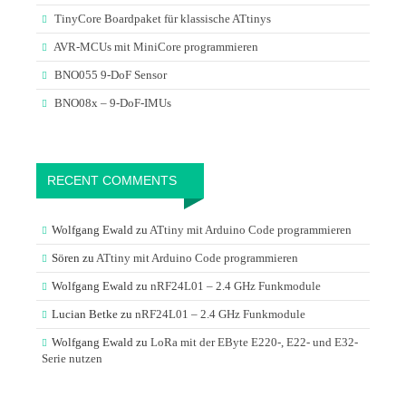
TinyCore Boardpaket für klassische ATtinys
AVR-MCUs mit MiniCore programmieren
BNO055 9-DoF Sensor
BNO08x – 9-DoF-IMUs
RECENT COMMENTS
Wolfgang Ewald
zu
ATtiny mit Arduino Code programmieren
Sören
zu
ATtiny mit Arduino Code programmieren
Wolfgang Ewald
zu
nRF24L01 – 2.4 GHz Funkmodule
Lucian Betke
zu
nRF24L01 – 2.4 GHz Funkmodule
Wolfgang Ewald
zu
LoRa mit der EByte E220-, E22- und E32-
Serie nutzen