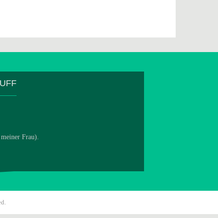
TUFF
 meiner Frau).
ed.