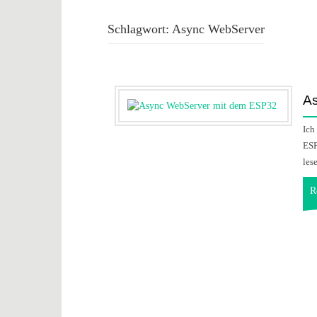
Schlagwort:
Async WebServer
A
Ich
ESP
les
R