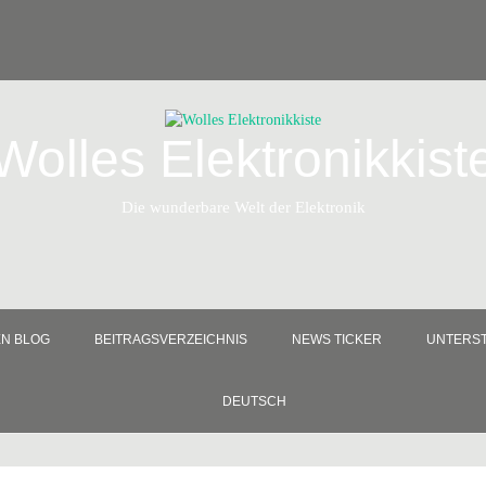
Wolles Elektronikkist
Die wunderbare Welt der Elektronik
EN BLOG
BEITRAGSVERZEICHNIS
NEWS TICKER
UNTERST
DEUTSCH