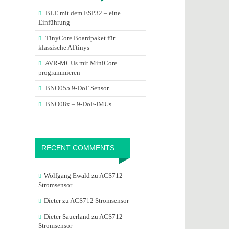
BLE mit dem ESP32 – eine
Einführung
TinyCore Boardpaket für
klassische ATtinys
AVR-MCUs mit MiniCore
programmieren
BNO055 9-DoF Sensor
BNO08x – 9-DoF-IMUs
RECENT COMMENTS
Wolfgang Ewald
zu
ACS712
Stromsensor
Dieter
zu
ACS712 Stromsensor
Dieter Sauerland
zu
ACS712
Stromsensor