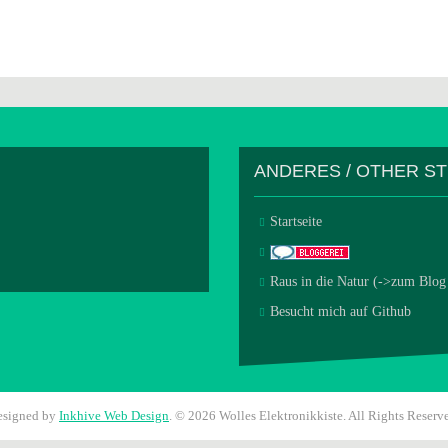
ANDERES / OTHER S
Startseite
Raus in die Natur (->zum Blog
Besucht mich auf Github
esigned by
Inkhive Web Design
.
© 2026 Wolles Elektronikkiste. All Rights Reserv