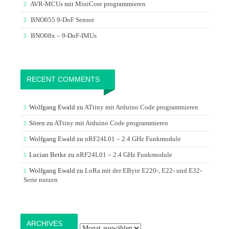
AVR-MCUs mit MiniCore programmieren
BNO055 9-DoF Sensor
BNO08x – 9-DoF-IMUs
RECENT COMMENTS
Wolfgang Ewald
zu
ATtiny mit Arduino Code programmieren
Sören
zu
ATtiny mit Arduino Code programmieren
Wolfgang Ewald
zu
nRF24L01 – 2.4 GHz Funkmodule
Lucian Betke
zu
nRF24L01 – 2.4 GHz Funkmodule
Wolfgang Ewald
zu
LoRa mit der EByte E220-, E22- und E32-
Serie nutzen
Archives
ARCHIVES