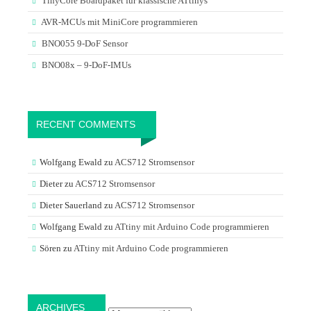
TinyCore Boardpaket für klassische ATtinys
AVR-MCUs mit MiniCore programmieren
BNO055 9-DoF Sensor
BNO08x – 9-DoF-IMUs
RECENT COMMENTS
Wolfgang Ewald
zu
ACS712 Stromsensor
Dieter
zu
ACS712 Stromsensor
Dieter Sauerland
zu
ACS712 Stromsensor
Wolfgang Ewald
zu
ATtiny mit Arduino Code programmieren
Sören
zu
ATtiny mit Arduino Code programmieren
Archives
ARCHIVES