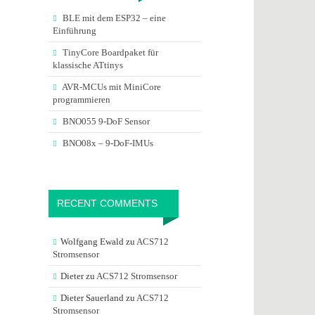
BLE mit dem ESP32 – eine
Einführung
TinyCore Boardpaket für
klassische ATtinys
AVR-MCUs mit MiniCore
programmieren
BNO055 9-DoF Sensor
BNO08x – 9-DoF-IMUs
RECENT COMMENTS
Wolfgang Ewald
zu
ACS712
Stromsensor
Dieter
zu
ACS712 Stromsensor
Dieter Sauerland
zu
ACS712
Stromsensor