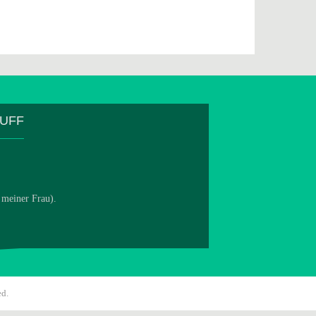
TUFF
 meiner Frau).
ed.