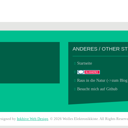
ANDERES / OTHER S
Startseite
Raus in die Natur (->zum Blog
Besucht mich auf Github
esigned by
Inkhive Web Design
.
© 2026 Wolles Elektronikkiste. All Rights Reserv