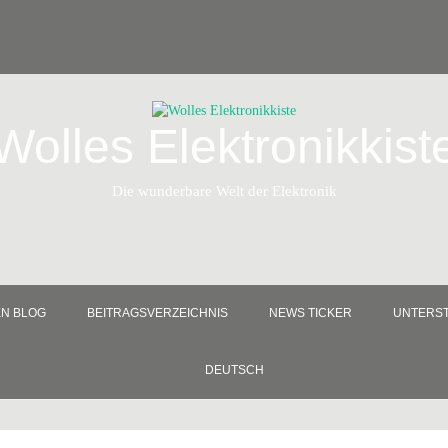
Wolles Elektronikkist
Die wunderbare Welt der Elektronik
EN BLOG
BEITRAGSVERZEICHNIS
NEWS TICKER
UNTERST
DEUTSCH