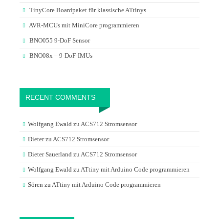
TinyCore Boardpaket für klassische ATtinys
AVR-MCUs mit MiniCore programmieren
BNO055 9-DoF Sensor
BNO08x – 9-DoF-IMUs
RECENT COMMENTS
Wolfgang Ewald
zu
ACS712 Stromsensor
Dieter
zu
ACS712 Stromsensor
Dieter Sauerland
zu
ACS712 Stromsensor
Wolfgang Ewald
zu
ATtiny mit Arduino Code programmieren
Sören
zu
ATtiny mit Arduino Code programmieren