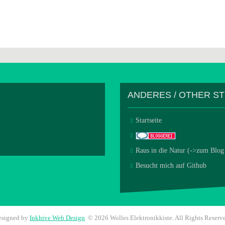
ANDERES / OTHER S
Startseite
Raus in die Natur (->zum Blog
Besucht mich auf Github
esigned by
Inkhive Web Design
.
© 2026 Wolles Elektronikkiste. All Rights Reserv