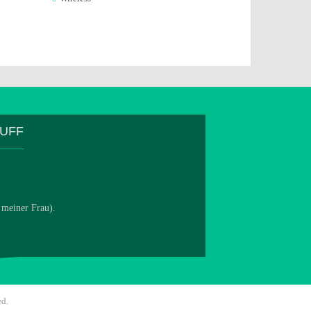
TUFF
 meiner Frau).
ed.