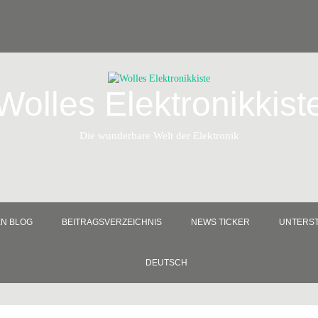
Wolles Elektronikkist
Die wunderbare Welt der Elektronik
EN BLOG
BEITRAGSVERZEICHNIS
NEWS TICKER
UNTERST
DEUTSCH