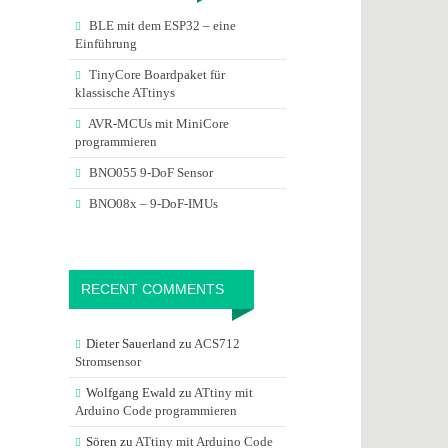
BLE mit dem ESP32 – eine
Einführung
TinyCore Boardpaket für
klassische ATtinys
AVR-MCUs mit MiniCore
programmieren
BNO055 9-DoF Sensor
BNO08x – 9-DoF-IMUs
RECENT COMMENTS
Dieter Sauerland
zu
ACS712
Stromsensor
Wolfgang Ewald
zu
ATtiny mit
Arduino Code programmieren
Sören
zu
ATtiny mit Arduino Code