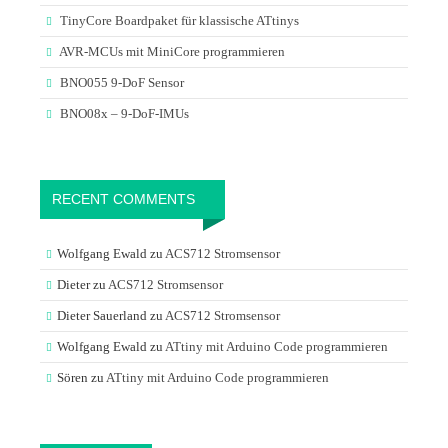
TinyCore Boardpaket für klassische ATtinys
AVR-MCUs mit MiniCore programmieren
BNO055 9-DoF Sensor
BNO08x – 9-DoF-IMUs
RECENT COMMENTS
Wolfgang Ewald
zu
ACS712 Stromsensor
Dieter
zu
ACS712 Stromsensor
Dieter Sauerland
zu
ACS712 Stromsensor
Wolfgang Ewald
zu
ATtiny mit Arduino Code programmieren
Sören
zu
ATtiny mit Arduino Code programmieren