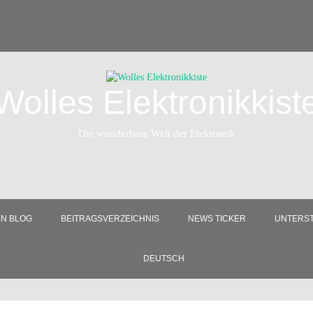
Wolles Elektronikkist
Die wunderbare Welt der Elektronik
EN BLOG
BEITRAGSVERZEICHNIS
NEWS TICKER
UNTERST
DEUTSCH