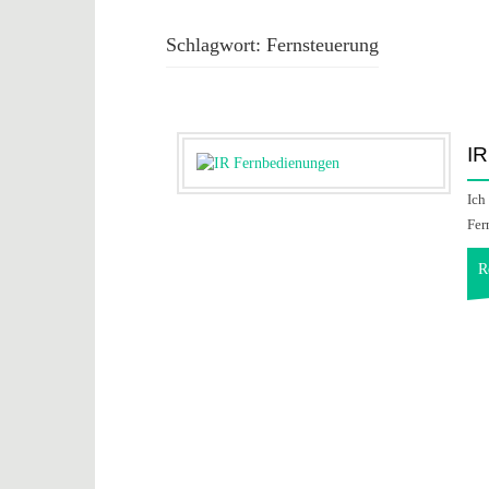
Schlagwort:
Fernsteuerung
IR
Ich
Fer
R