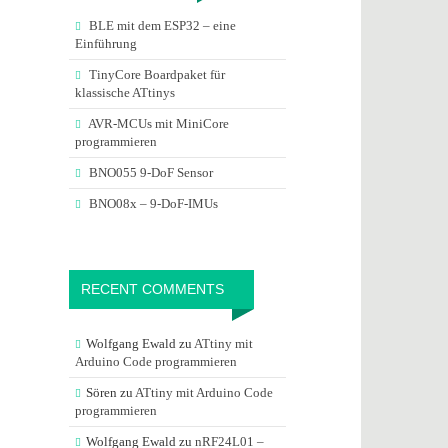
BLE mit dem ESP32 – eine
Einführung
TinyCore Boardpaket für
klassische ATtinys
AVR-MCUs mit MiniCore
programmieren
BNO055 9-DoF Sensor
BNO08x – 9-DoF-IMUs
RECENT COMMENTS
Wolfgang Ewald
zu
ATtiny mit
Arduino Code programmieren
Sören
zu
ATtiny mit Arduino Code
programmieren
Wolfgang Ewald
zu
nRF24L01 –