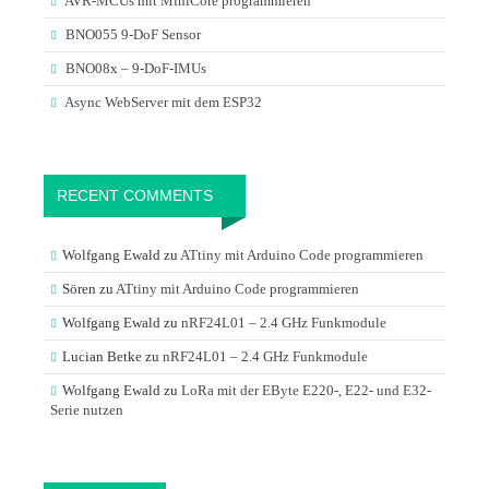
AVR-MCUs mit MiniCore programmieren
BNO055 9-DoF Sensor
BNO08x – 9-DoF-IMUs
Async WebServer mit dem ESP32
RECENT COMMENTS
Wolfgang Ewald
zu
ATtiny mit Arduino Code programmieren
Sören
zu
ATtiny mit Arduino Code programmieren
Wolfgang Ewald
zu
nRF24L01 – 2.4 GHz Funkmodule
Lucian Betke
zu
nRF24L01 – 2.4 GHz Funkmodule
Wolfgang Ewald
zu
LoRa mit der EByte E220-, E22- und E32-
Serie nutzen