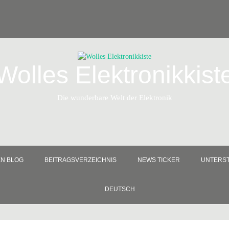
Wolles Elektronikkist
Die wunderbare Welt der Elektronik
EN BLOG
BEITRAGSVERZEICHNIS
NEWS TICKER
UNTERST
DEUTSCH