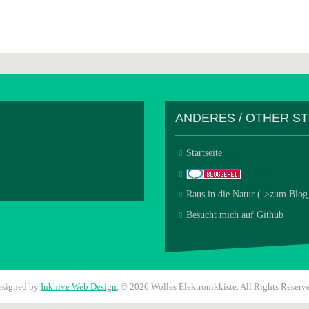
ANDERES / OTHER S
Startseite
Raus in die Natur (->zum Blog
Besucht mich auf Github
esigned by
Inkhive Web Design
.
© 2026 Wolles Elektronikkiste. All Rights Reserv