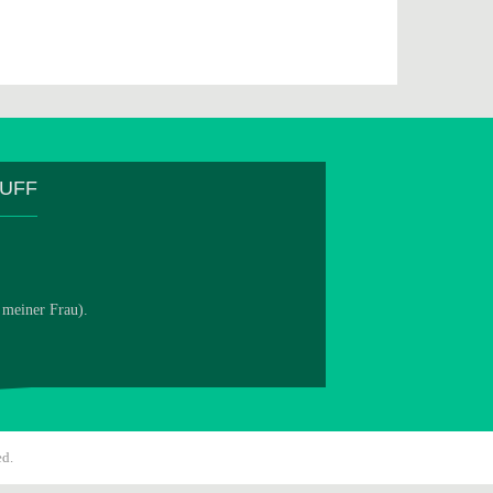
TUFF
 meiner Frau).
ed.