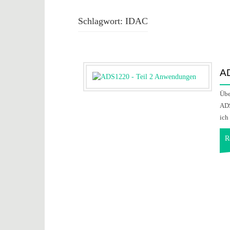
Schlagwort:
IDAC
AD
Übe
ADS
ich
R