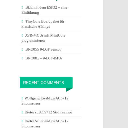
BLE mit dem ESP32 – eine
Einführung
TinyCore Boardpaket für
klassische ATtinys
AVR-MCUs mit MiniCore
programmieren
BNO055 9-DoF Sensor
BNO08x – 9-DoF-IMUs
RECENT COMMENTS
Wolfgang Ewald
zu
ACS712
Stromsensor
Dieter
zu
ACS712 Stromsensor
Dieter Sauerland
zu
ACS712
Stromsensor