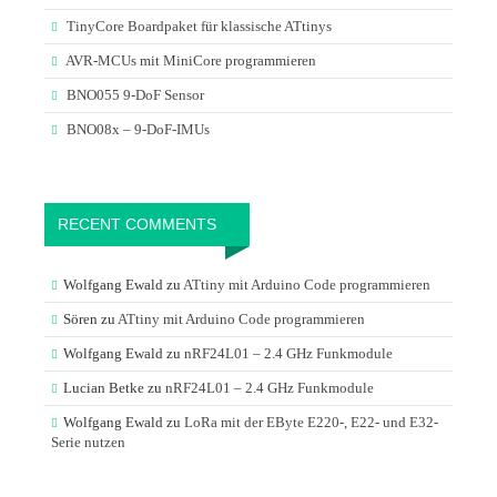
TinyCore Boardpaket für klassische ATtinys
AVR-MCUs mit MiniCore programmieren
BNO055 9-DoF Sensor
BNO08x – 9-DoF-IMUs
RECENT COMMENTS
Wolfgang Ewald
zu
ATtiny mit Arduino Code programmieren
Sören
zu
ATtiny mit Arduino Code programmieren
Wolfgang Ewald
zu
nRF24L01 – 2.4 GHz Funkmodule
Lucian Betke
zu
nRF24L01 – 2.4 GHz Funkmodule
Wolfgang Ewald
zu
LoRa mit der EByte E220-, E22- und E32-
Serie nutzen