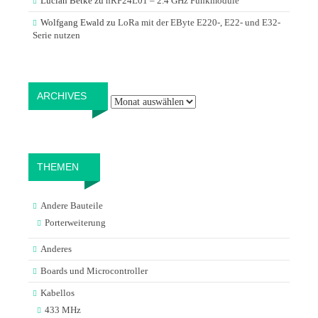
Lucian Betke
zu
nRF24L01 – 2.4 GHz Funkmodule
Wolfgang Ewald
zu
LoRa mit der EByte E220-, E22- und E32-
Serie nutzen
Archives
ARCHIVES
THEMEN
Andere Bauteile
Porterweiterung
Anderes
Boards und Microcontroller
Kabellos
433 MHz