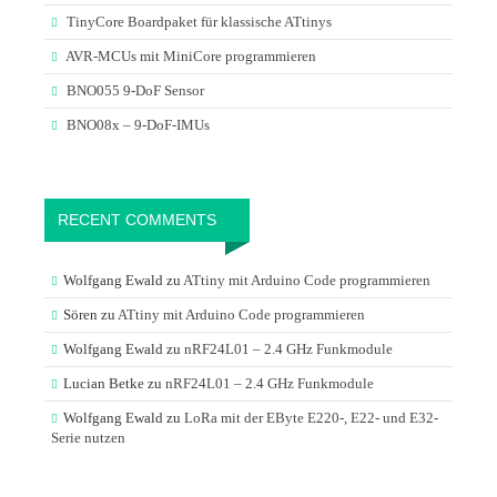
TinyCore Boardpaket für klassische ATtinys
AVR-MCUs mit MiniCore programmieren
BNO055 9-DoF Sensor
BNO08x – 9-DoF-IMUs
RECENT COMMENTS
Wolfgang Ewald
zu
ATtiny mit Arduino Code programmieren
Sören
zu
ATtiny mit Arduino Code programmieren
Wolfgang Ewald
zu
nRF24L01 – 2.4 GHz Funkmodule
Lucian Betke
zu
nRF24L01 – 2.4 GHz Funkmodule
Wolfgang Ewald
zu
LoRa mit der EByte E220-, E22- und E32-
Serie nutzen