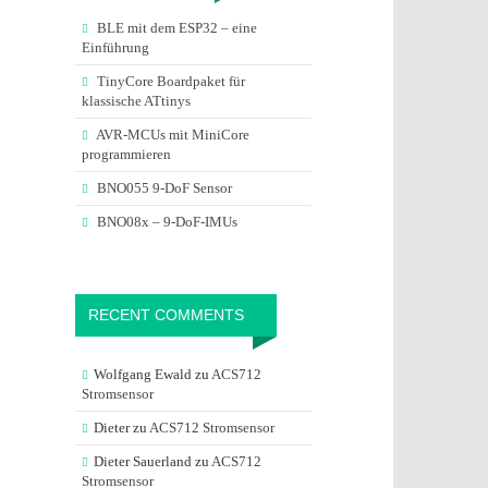
BLE mit dem ESP32 – eine
Einführung
TinyCore Boardpaket für
klassische ATtinys
AVR-MCUs mit MiniCore
programmieren
BNO055 9-DoF Sensor
BNO08x – 9-DoF-IMUs
RECENT COMMENTS
Wolfgang Ewald
zu
ACS712
Stromsensor
Dieter
zu
ACS712 Stromsensor
Dieter Sauerland
zu
ACS712
Stromsensor