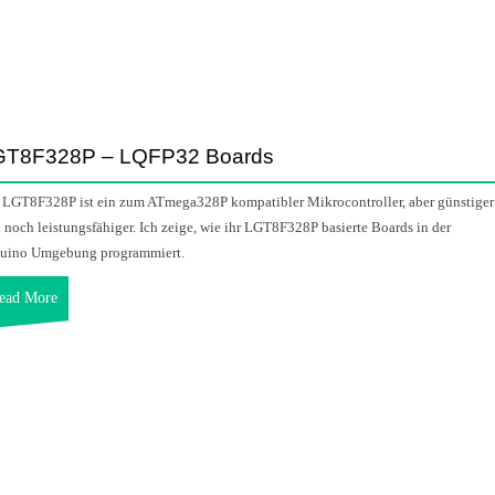
GT8F328P – LQFP32 Boards
 LGT8F328P ist ein zum ATmega328P kompatibler Mikrocontroller, aber günstiger
 noch leistungsfähiger. Ich zeige, wie ihr LGT8F328P basierte Boards in der
uino Umgebung programmiert.
ead More