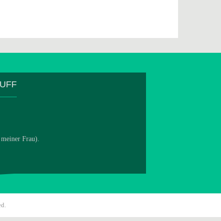
TUFF
 meiner Frau).
ed.