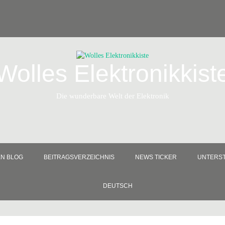
Wolles Elektronikkist
Die wunderbare Welt der Elektronik
EN BLOG
BEITRAGSVERZEICHNIS
NEWS TICKER
UNTERST
DEUTSCH