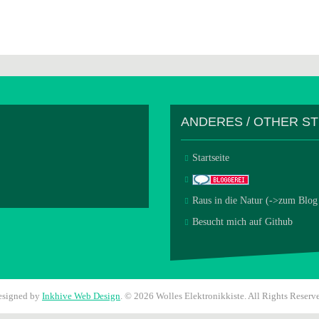
ANDERES / OTHER S
Startseite
Raus in die Natur (->zum Blog
Besucht mich auf Github
esigned by
Inkhive Web Design
.
© 2026 Wolles Elektronikkiste. All Rights Reserv