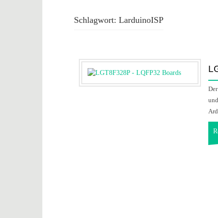
Schlagwort:
LarduinoISP
L
Der
und
Ard
R