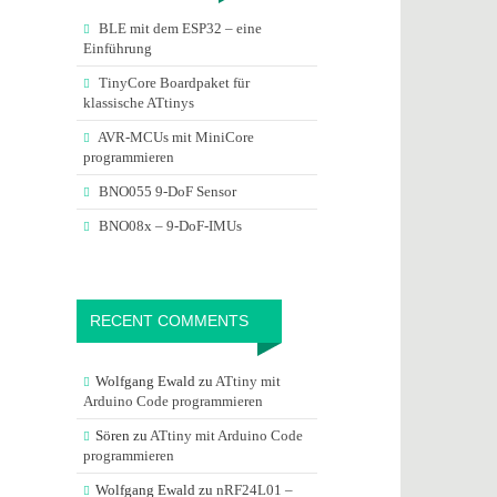
BLE mit dem ESP32 – eine
Einführung
TinyCore Boardpaket für
klassische ATtinys
AVR-MCUs mit MiniCore
programmieren
BNO055 9-DoF Sensor
BNO08x – 9-DoF-IMUs
RECENT COMMENTS
Wolfgang Ewald
zu
ATtiny mit
Arduino Code programmieren
Sören
zu
ATtiny mit Arduino Code
programmieren
Wolfgang Ewald
zu
nRF24L01 –