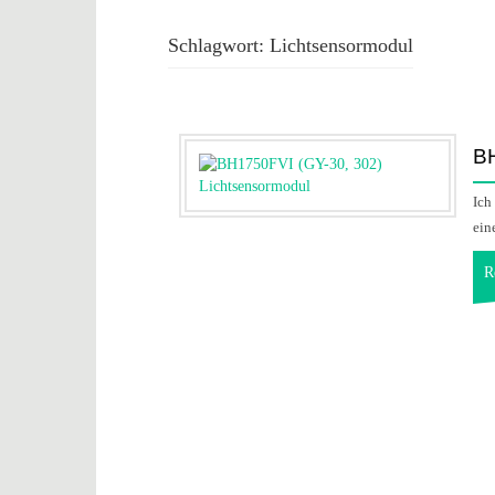
Schlagwort:
Lichtsensormodul
BH
Ich
ein
R