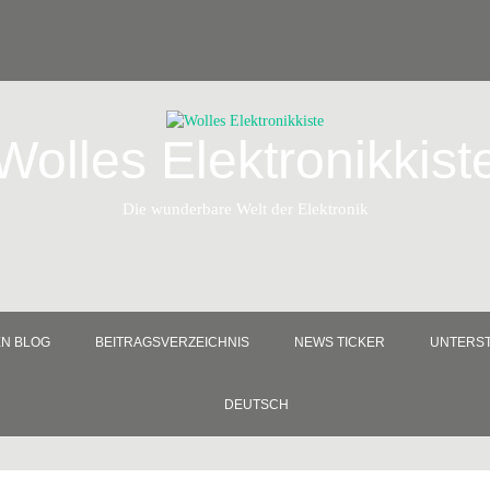
Wolles Elektronikkist
Die wunderbare Welt der Elektronik
EN BLOG
BEITRAGSVERZEICHNIS
NEWS TICKER
UNTERST
DEUTSCH