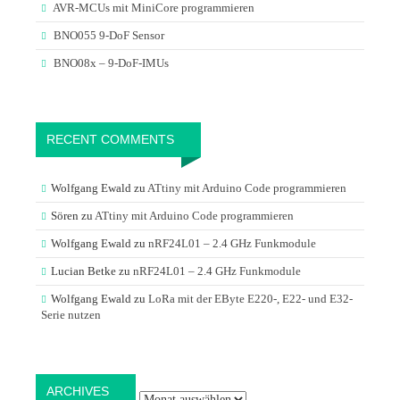
AVR-MCUs mit MiniCore programmieren
BNO055 9-DoF Sensor
BNO08x – 9-DoF-IMUs
RECENT COMMENTS
Wolfgang Ewald
zu
ATtiny mit Arduino Code programmieren
Sören
zu
ATtiny mit Arduino Code programmieren
Wolfgang Ewald
zu
nRF24L01 – 2.4 GHz Funkmodule
Lucian Betke
zu
nRF24L01 – 2.4 GHz Funkmodule
Wolfgang Ewald
zu
LoRa mit der EByte E220-, E22- und E32-
Serie nutzen
Archives
ARCHIVES