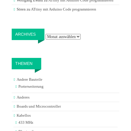
Wolfgang Ewald
zu
ATtiny mit Arduino Code programmieren
Sören
zu
ATtiny mit Arduino Code programmieren
Archives
ARCHIVES
THEMEN
Andere Bauteile
Porterweiterung
Anderes
Boards und Microcontroller
Kabellos
433 MHz