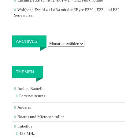
Lucian Betke
zu
nRF24L01 – 2.4 GHz Funkmodule
Wolfgang Ewald
zu
LoRa mit der EByte E220-, E22- und E32-
Serie nutzen
Archives
ARCHIVES
THEMEN
Andere Bauteile
Porterweiterung
Anderes
Boards und Microcontroller
Kabellos
433 MHz