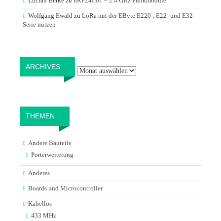
Lucian Betke
zu
nRF24L01 – 2.4 GHz Funkmodule
Wolfgang Ewald
zu
LoRa mit der EByte E220-, E22- und E32-
Serie nutzen
Archives
ARCHIVES
THEMEN
Andere Bauteile
Porterweiterung
Anderes
Boards und Microcontroller
Kabellos
433 MHz