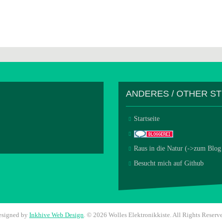
ANDERES / OTHER S
Startseite
Raus in die Natur (->zum Blog
Besucht mich auf Github
esigned by
Inkhive Web Design
.
© 2026 Wolles Elektronikkiste. All Rights Reserv