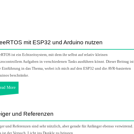
eeRTOS mit ESP32 und Arduino nutzen
eRTOS ist ein Echtzeitsystem, mit dem ihr selbst auf relativ kleinen
rocontrollern Aufgaben in verschiedenen Tasks ausführen könnt. Dieser Beitrag ist
e Einführung in das Thema, wobei ich mich auf den ESP32 und die AVR-basierten
uinos beschränke.
ead More
iger und Referenzen
ger und Referenzen sind sehr nützlich, aber gerade für Anfänger ebenso verwirrend.
s ist der Versuch, Licht ins Dunkle zu bringen.