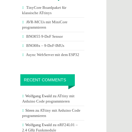
TinyCore Boardpaket für
klassische ATtinys
AVR-MCUs mit MiniCore
programmieren
BNO055 9-DoF Sensor
BNO08x – 9-DoF-IMUs
Async WebServer mit dem ESP32
RECENT COMMENTS
Wolfgang Ewald
zu
ATtiny mit
Arduino Code programmieren
Sören
zu
ATtiny mit Arduino Code
programmieren
Wolfgang Ewald
zu
nRF24L01 –
2.4 GHz Funkmodule