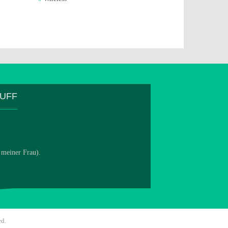
TUFF
 meiner Frau).
ed.