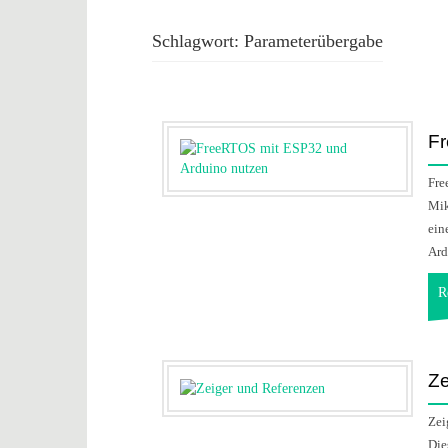
Schlagwort:
Parameterübergabe
Fr
Fre
Mik
ein
Ard
R
Ze
Zei
Die