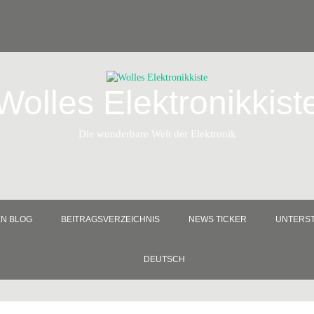
Wolles Elektronikkist
Die wunderbare Welt der Elektronik
EN BLOG
BEITRAGSVERZEICHNIS
NEWS TICKER
UNTERST
DEUTSCH