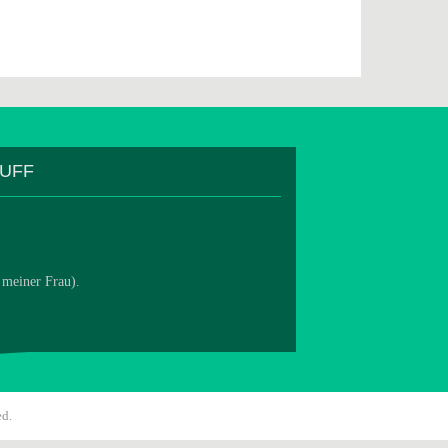
TUFF
 meiner Frau).
ed.