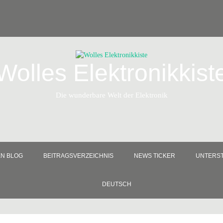
Wolles Elektronikkist
Die wunderbare Welt der Elektronik
EN BLOG
BEITRAGSVERZEICHNIS
NEWS TICKER
UNTERST
DEUTSCH