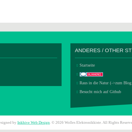
ANDERES / OTHER S
Startseite
Raus in die Natur (->zum Blog
Besucht mich auf Github
esigned by
Inkhive Web Design
.
© 2026 Wolles Elektronikkiste. All Rights Reserv