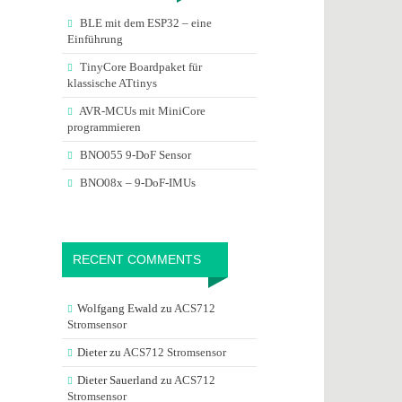
BLE mit dem ESP32 – eine
Einführung
TinyCore Boardpaket für
klassische ATtinys
AVR-MCUs mit MiniCore
programmieren
BNO055 9-DoF Sensor
BNO08x – 9-DoF-IMUs
RECENT COMMENTS
Wolfgang Ewald
zu
ACS712
Stromsensor
Dieter
zu
ACS712 Stromsensor
Dieter Sauerland
zu
ACS712
Stromsensor