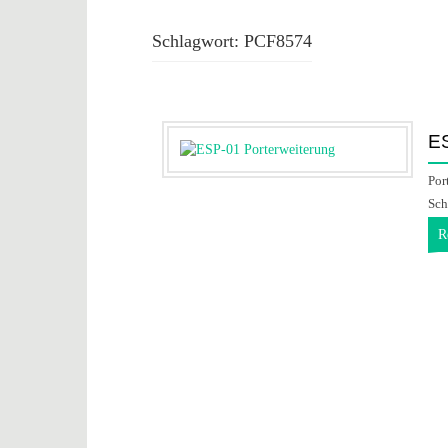
Schlagwort:
PCF8574
ES
Por
Sch
R