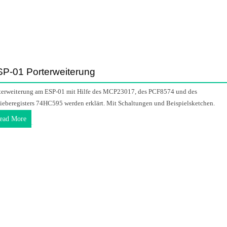
P-01 Porterweiterung
terweiterung am ESP-01 mit Hilfe des MCP23017, des PCF8574 und des
ieberegisters 74HC595 werden erklärt. Mit Schaltungen und Beispielsketchen.
ead More