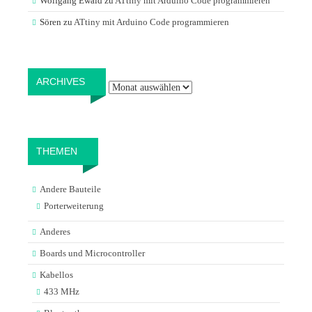
Wolfgang Ewald
zu
ATtiny mit Arduino Code programmieren
Sören
zu
ATtiny mit Arduino Code programmieren
Archives
ARCHIVES
THEMEN
Andere Bauteile
Porterweiterung
Anderes
Boards und Microcontroller
Kabellos
433 MHz