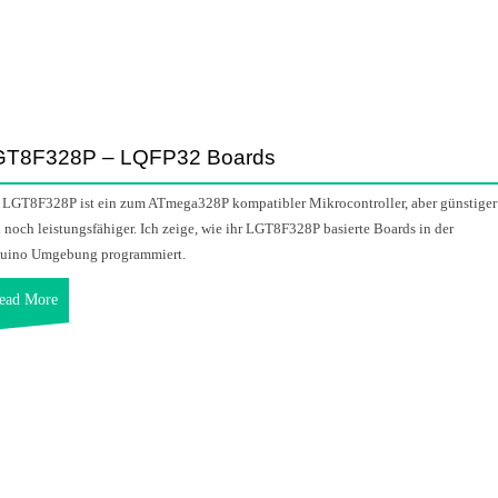
GT8F328P – LQFP32 Boards
 LGT8F328P ist ein zum ATmega328P kompatibler Mikrocontroller, aber günstiger
 noch leistungsfähiger. Ich zeige, wie ihr LGT8F328P basierte Boards in der
uino Umgebung programmiert.
ead More