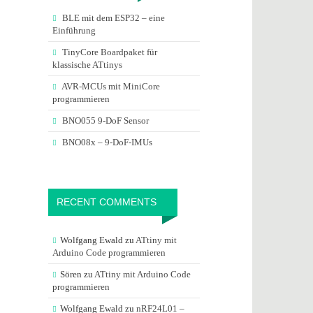
BLE mit dem ESP32 – eine
Einführung
TinyCore Boardpaket für
klassische ATtinys
AVR-MCUs mit MiniCore
programmieren
BNO055 9-DoF Sensor
BNO08x – 9-DoF-IMUs
RECENT COMMENTS
Wolfgang Ewald
zu
ATtiny mit
Arduino Code programmieren
Sören
zu
ATtiny mit Arduino Code
programmieren
Wolfgang Ewald
zu
nRF24L01 –