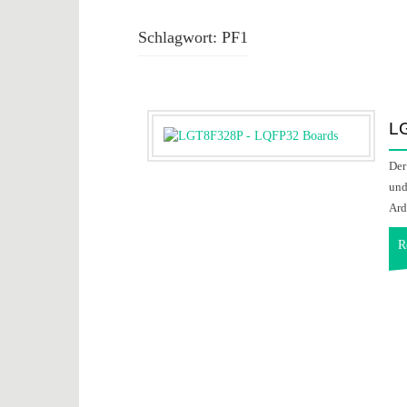
Schlagwort:
PF1
L
Der
und
Ard
R