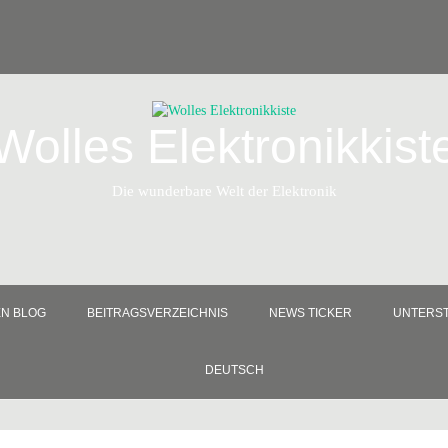
Wolles Elektronikkist
Die wunderbare Welt der Elektronik
EN BLOG
BEITRAGSVERZEICHNIS
NEWS TICKER
UNTERST
DEUTSCH