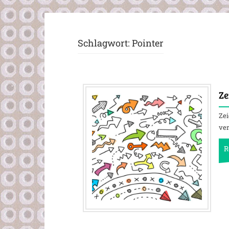
Schlagwort:
Pointer
Ze
Zei
ver
R