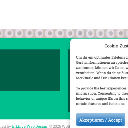
Cookie-Zus
ANDERES / OTHER STUF
Um dir ein optimales Erlebnis 
Geräteinformationen zu speiche
zustimmst, können wir Daten wie
Startseite
verarbeiten. Wenn du deine Zus
Merkmale und Funktionen beein
Raus in die Natur (->zum B
To provide the best experiences,
information. Consenting to thes
Besucht mich auf Github
behavior or unique IDs on this 
certain features and functions.
Akzeptieren / Accept
ned by
Inkhive Web Design
.
© 2026 Wolles Elektronikkiste. All Rights Res