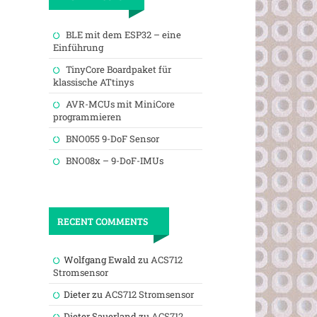
BLE mit dem ESP32 – eine
Einführung
TinyCore Boardpaket für
klassische ATtinys
AVR-MCUs mit MiniCore
programmieren
BNO055 9-DoF Sensor
BNO08x – 9-DoF-IMUs
RECENT COMMENTS
Wolfgang Ewald
zu
ACS712
Stromsensor
Dieter
zu
ACS712 Stromsensor
Dieter Sauerland
zu
ACS712