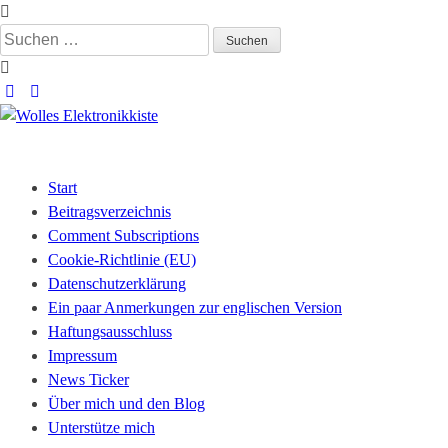
Skip
to
Suchen
content
nach:
Wolles Elektronikkiste
Die wunderbare Welt der Elektronik
Start
Beitragsverzeichnis
Comment Subscriptions
Cookie-Richtlinie (EU)
Datenschutzerklärung
Ein paar Anmerkungen zur englischen Version
Haftungsausschluss
Impressum
News Ticker
Über mich und den Blog
Unterstütze mich