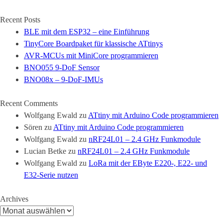
Recent Posts
BLE mit dem ESP32 – eine Einführung
TinyCore Boardpaket für klassische ATtinys
AVR-MCUs mit MiniCore programmieren
BNO055 9-DoF Sensor
BNO08x – 9-DoF-IMUs
Recent Comments
Wolfgang Ewald
zu
ATtiny mit Arduino Code programmieren
Sören
zu
ATtiny mit Arduino Code programmieren
Wolfgang Ewald
zu
nRF24L01 – 2.4 GHz Funkmodule
Lucian Betke
zu
nRF24L01 – 2.4 GHz Funkmodule
Wolfgang Ewald
zu
LoRa mit der EByte E220-, E22- und
E32-Serie nutzen
Archives
Archives