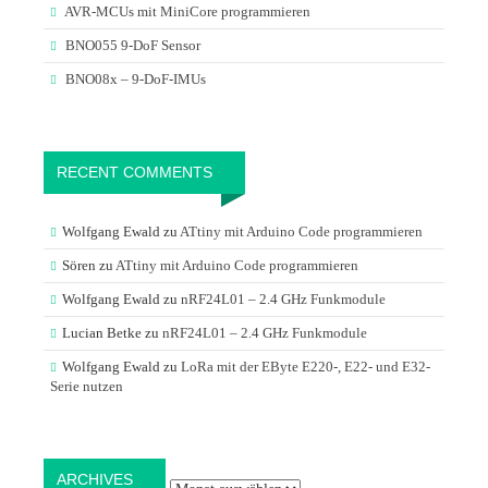
AVR-MCUs mit MiniCore programmieren
BNO055 9-DoF Sensor
BNO08x – 9-DoF-IMUs
RECENT COMMENTS
Wolfgang Ewald
zu
ATtiny mit Arduino Code programmieren
Sören
zu
ATtiny mit Arduino Code programmieren
Wolfgang Ewald
zu
nRF24L01 – 2.4 GHz Funkmodule
Lucian Betke
zu
nRF24L01 – 2.4 GHz Funkmodule
Wolfgang Ewald
zu
LoRa mit der EByte E220-, E22- und E32-
Serie nutzen
Archives
ARCHIVES