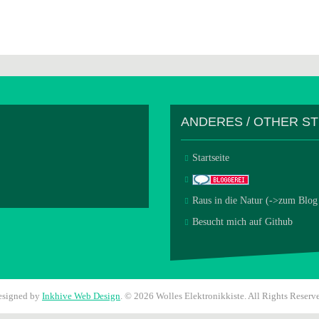
ANDERES / OTHER S
Startseite
Raus in die Natur (->zum Blog
Besucht mich auf Github
esigned by
Inkhive Web Design
.
© 2026 Wolles Elektronikkiste. All Rights Reserv