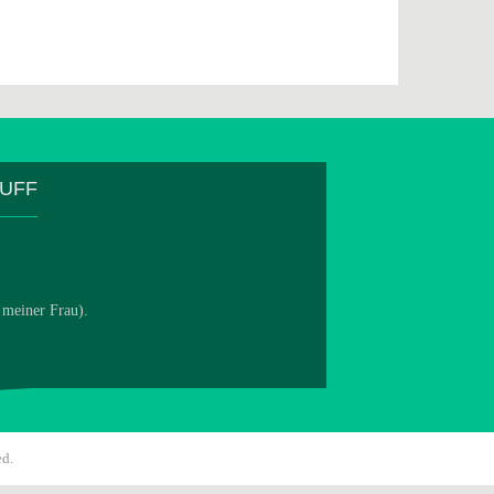
TUFF
 meiner Frau).
ed.