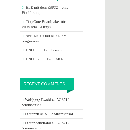
BLE mit dem ESP32 – eine
Einführung
TinyCore Boardpaket für
klassische ATtinys
AVR-MCUs mit MiniCore
programmieren
BNO055 9-DoF Sensor
BNO08x – 9-DoF-IMUs
RECENT COMMENTS
Wolfgang Ewald
zu
ACS712
Stromsensor
Dieter
zu
ACS712 Stromsensor
Dieter Sauerland
zu
ACS712
Stromsensor