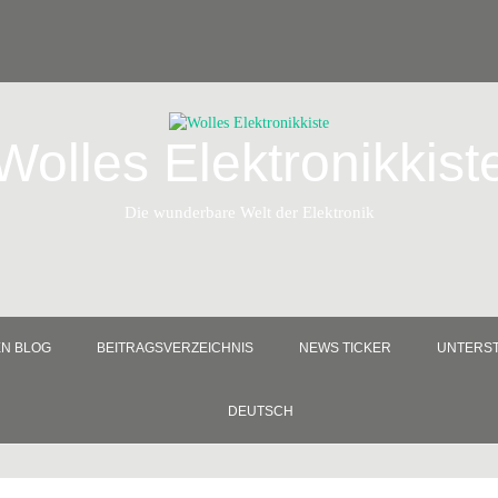
Wolles Elektronikkist
Die wunderbare Welt der Elektronik
EN BLOG
BEITRAGSVERZEICHNIS
NEWS TICKER
UNTERST
DEUTSCH