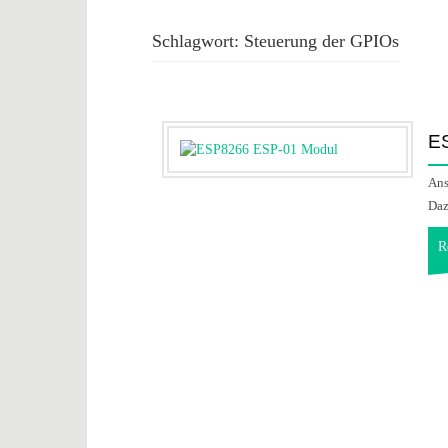
Schlagwort:
Steuerung der GPIOs
E
Ans
Daz
R