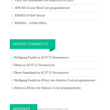
TinyCore Boardpaket für klassische ATtinys
AVR-MCUs mit MiniCore programmieren
BNO055 9-DoF Sensor
BNO08x – 9-DoF-IMUs
RECENT COMMENTS
Wolfgang Ewald
zu
ACS712 Stromsensor
Dieter
zu
ACS712 Stromsensor
Dieter Sauerland
zu
ACS712 Stromsensor
Wolfgang Ewald
zu
ATtiny mit Arduino Code programmieren
Sören
zu
ATtiny mit Arduino Code programmieren
Archives
ARCHIVES