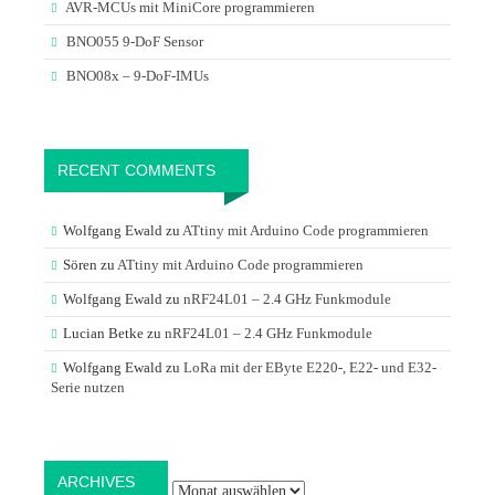
AVR-MCUs mit MiniCore programmieren
BNO055 9-DoF Sensor
BNO08x – 9-DoF-IMUs
RECENT COMMENTS
Wolfgang Ewald
zu
ATtiny mit Arduino Code programmieren
Sören
zu
ATtiny mit Arduino Code programmieren
Wolfgang Ewald
zu
nRF24L01 – 2.4 GHz Funkmodule
Lucian Betke
zu
nRF24L01 – 2.4 GHz Funkmodule
Wolfgang Ewald
zu
LoRa mit der EByte E220-, E22- und E32-
Serie nutzen
Archives
ARCHIVES