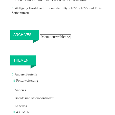
Lucian Betke
zu
nRF24L01 – 2.4 GHz Funkmodule
Wolfgang Ewald
zu
LoRa mit der EByte E220-, E22- und E32-
Serie nutzen
Archives
ARCHIVES
THEMEN
Andere Bauteile
Porterweiterung
Anderes
Boards und Microcontroller
Kabellos
433 MHz