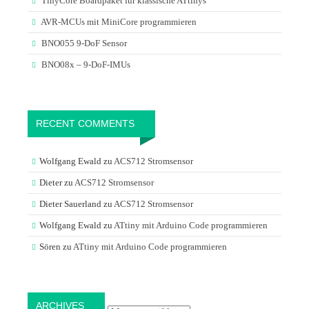
TinyCore Boardpaket für klassische ATtinys
AVR-MCUs mit MiniCore programmieren
BNO055 9-DoF Sensor
BNO08x – 9-DoF-IMUs
RECENT COMMENTS
Wolfgang Ewald
zu
ACS712 Stromsensor
Dieter
zu
ACS712 Stromsensor
Dieter Sauerland
zu
ACS712 Stromsensor
Wolfgang Ewald
zu
ATtiny mit Arduino Code programmieren
Sören
zu
ATtiny mit Arduino Code programmieren
Archives
ARCHIVES