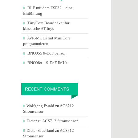
BLE mit dem ESP32 – eine
Einführung
TinyCore Boardpaket für
klassische ATtinys
AVR-MCUs mit MiniCore
programmieren
BNO055 9-DoF Sensor
BNO08x – 9-DoF-IMUs
RECENT COMMENTS
Wolfgang Ewald
zu
ACS712
Stromsensor
Dieter
zu
ACS712 Stromsensor
Dieter Sauerland
zu
ACS712
Stromsensor