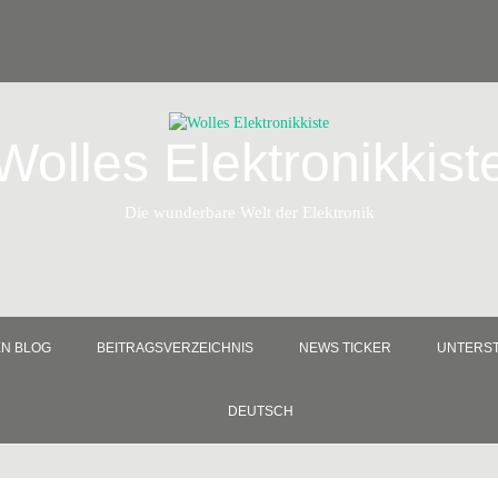
Wolles Elektronikkist
Die wunderbare Welt der Elektronik
EN BLOG
BEITRAGSVERZEICHNIS
NEWS TICKER
UNTERST
DEUTSCH