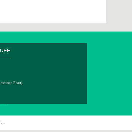
TUFF
 meiner Frau).
ed.