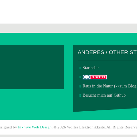
ANDERES / OTHER S
Startseite
Raus in die Natur (->zum Blog
Besucht mich auf Github
esigned by
Inkhive Web Design
.
© 2026 Wolles Elektronikkiste. All Rights Reserv