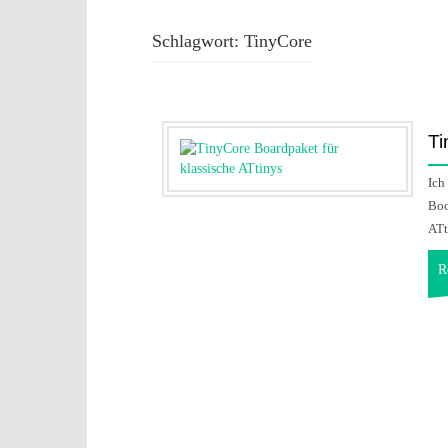
Schlagwort:
TinyCore
Ti
Ich
Boo
ATt
R