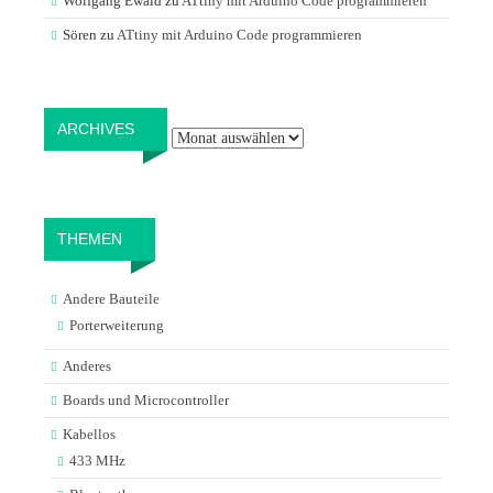
Wolfgang Ewald
zu
ATtiny mit Arduino Code programmieren
Sören
zu
ATtiny mit Arduino Code programmieren
Archives
ARCHIVES
THEMEN
Andere Bauteile
Porterweiterung
Anderes
Boards und Microcontroller
Kabellos
433 MHz