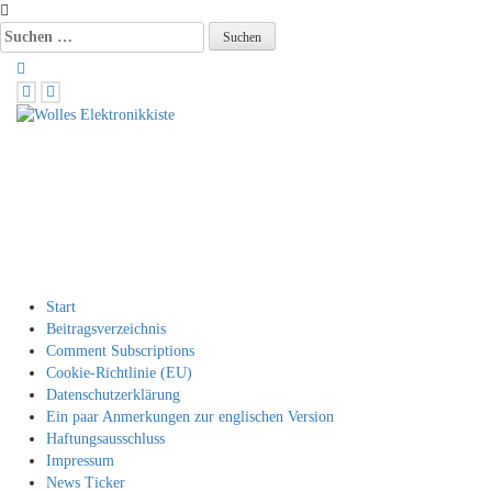
Skip
to
Suchen
content
nach:
Wolles Elektronikkiste
Die wunderbare Welt der
Elektronik
Start
Beitragsverzeichnis
Comment Subscriptions
Cookie-Richtlinie (EU)
Datenschutzerklärung
Ein paar Anmerkungen zur englischen Version
Haftungsausschluss
Impressum
News Ticker