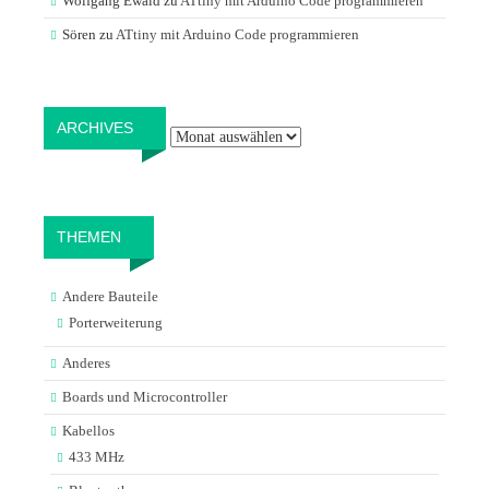
Wolfgang Ewald
zu
ATtiny mit Arduino Code programmieren
Sören
zu
ATtiny mit Arduino Code programmieren
Archives
ARCHIVES
THEMEN
Andere Bauteile
Porterweiterung
Anderes
Boards und Microcontroller
Kabellos
433 MHz