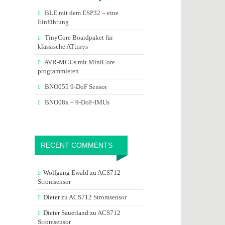
BLE mit dem ESP32 – eine
Einführung
TinyCore Boardpaket für
klassische ATtinys
AVR-MCUs mit MiniCore
programmieren
BNO055 9-DoF Sensor
BNO08x – 9-DoF-IMUs
RECENT COMMENTS
Wolfgang Ewald
zu
ACS712
Stromsensor
Dieter
zu
ACS712 Stromsensor
Dieter Sauerland
zu
ACS712
Stromsensor