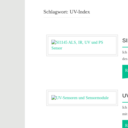
Schlagwort:
UV-Index
SI
Ich
des
R
U
Ich
mit
R