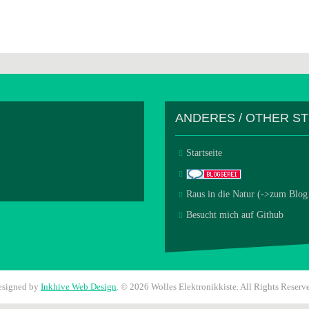
ANDERES / OTHER S
Startseite
Raus in die Natur (->zum Blog
Besucht mich auf Github
esigned by
Inkhive Web Design
.
© 2026 Wolles Elektronikkiste. All Rights Reserv