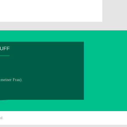
TUFF
 meiner Frau).
ed.