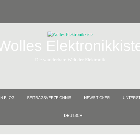
Wolles Elektronikkist
Die wunderbare Welt der Elektronik
EN BLOG
BEITRAGSVERZEICHNIS
NEWS TICKER
UNTERST
DEUTSCH