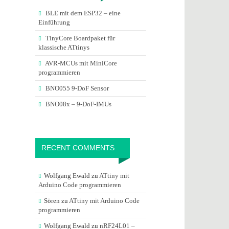
BLE mit dem ESP32 – eine
Einführung
TinyCore Boardpaket für
klassische ATtinys
AVR-MCUs mit MiniCore
programmieren
BNO055 9-DoF Sensor
BNO08x – 9-DoF-IMUs
RECENT COMMENTS
Wolfgang Ewald
zu
ATtiny mit
Arduino Code programmieren
Sören
zu
ATtiny mit Arduino Code
programmieren
Wolfgang Ewald
zu
nRF24L01 –