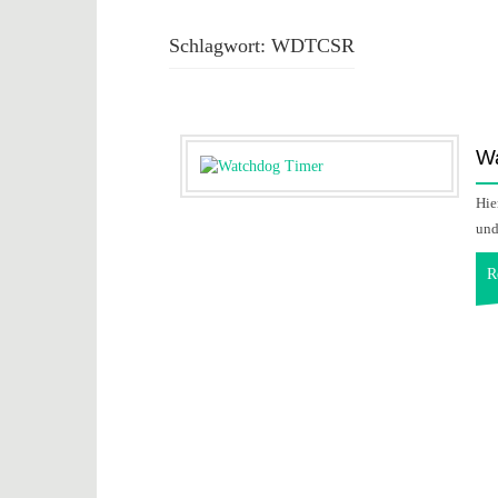
Schlagwort:
WDTCSR
Wa
Hie
und
R