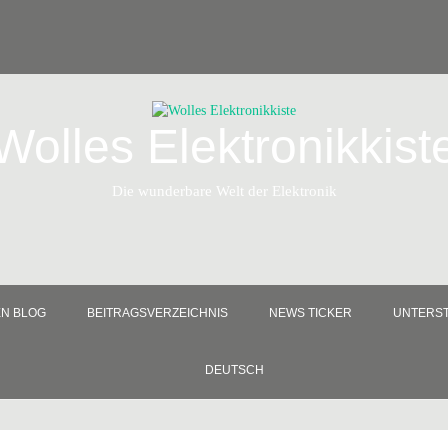
Wolles Elektronikkist
Die wunderbare Welt der Elektronik
EN BLOG
BEITRAGSVERZEICHNIS
NEWS TICKER
UNTERST
DEUTSCH