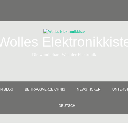
Wolles Elektronikkist
Die wunderbare Welt der Elektronik
EN BLOG
BEITRAGSVERZEICHNIS
NEWS TICKER
UNTERST
DEUTSCH