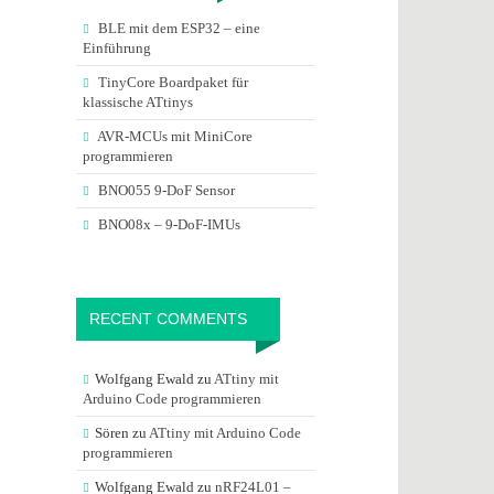
BLE mit dem ESP32 – eine
Einführung
TinyCore Boardpaket für
klassische ATtinys
AVR-MCUs mit MiniCore
programmieren
BNO055 9-DoF Sensor
BNO08x – 9-DoF-IMUs
RECENT COMMENTS
Wolfgang Ewald
zu
ATtiny mit
Arduino Code programmieren
Sören
zu
ATtiny mit Arduino Code
programmieren
Wolfgang Ewald
zu
nRF24L01 –