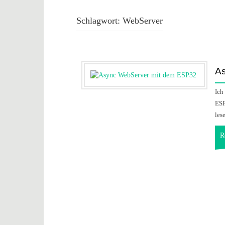
Schlagwort:
WebServer
A
Ich
ESP
les
R