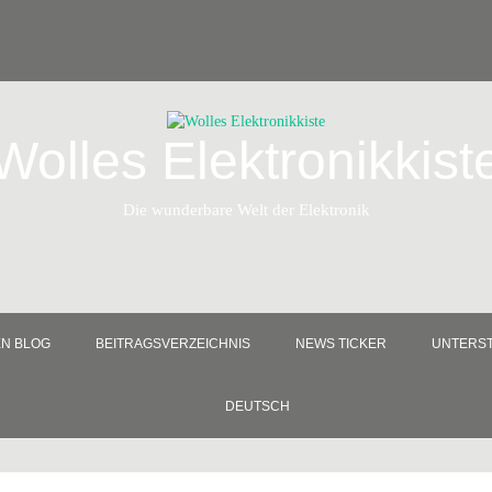
Wolles Elektronikkist
Die wunderbare Welt der Elektronik
EN BLOG
BEITRAGSVERZEICHNIS
NEWS TICKER
UNTERST
DEUTSCH