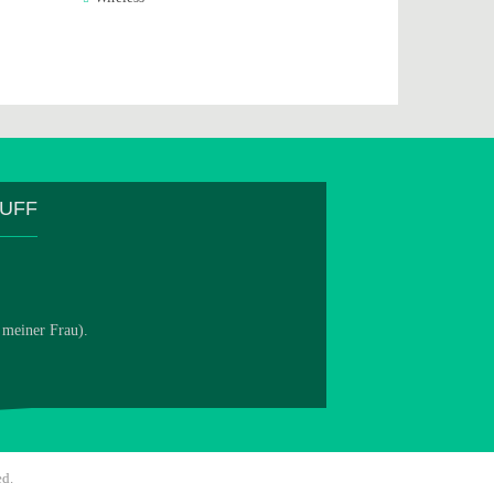
TUFF
 meiner Frau).
ed.