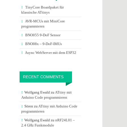
TinyCore Boardpaket für
klassische ATtinys
AVR-MCUs mit MiniCore
programmieren
BNO055 9-DoF Sensor
BNO08x – 9-DoF-IMUs
Async WebServer mit dem ESP32
RECENT COMMENTS
Wolfgang Ewald
zu
ATtiny mit
Arduino Code programmieren
Sören
zu
ATtiny mit Arduino Code
programmieren
Wolfgang Ewald
zu
nRF24L01 –
2.4 GHz Funkmodule