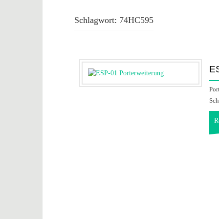
Schlagwort:
74HC595
ES
Por
Sch
R