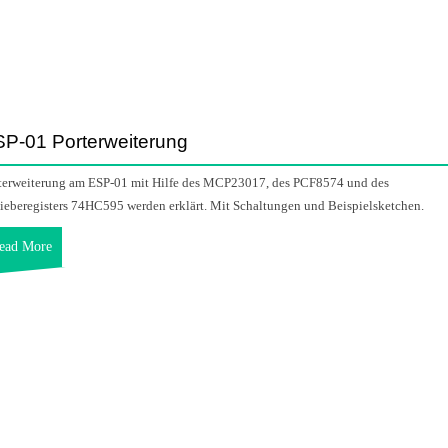
P-01 Porterweiterung
terweiterung am ESP-01 mit Hilfe des MCP23017, des PCF8574 und des
ieberegisters 74HC595 werden erklärt. Mit Schaltungen und Beispielsketchen.
ead More