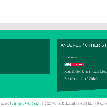
ANDERES / OTHER S
Startseite
Raus in die Natur (->zum Blog
Besucht mich auf Github
esigned by
Inkhive Web Design
.
© 2026 Wolles Elektronikkiste. All Rights Reserv