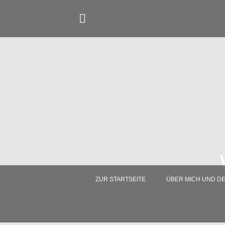
Skip
to
content
ZUR STARTSEITE
ÜBER MICH UND D