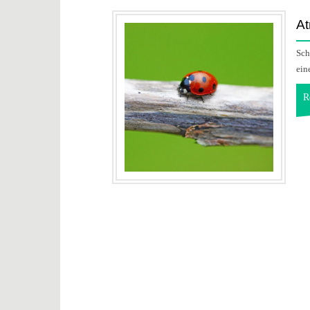
At
Sch
ein
R