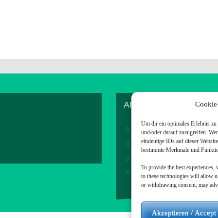
ANDERES / OTHER S
Cookie
Um dir ein optimales Erlebnis z
Startseite
und/oder darauf zuzugreifen. We
eindeutige IDs auf dieser Websit
bestimmte Merkmale und Funktion
Raus in die Natur (->zum Blog
To provide the best experiences, 
Besucht mich auf Github
to these technologies will allow 
or withdrawing consent, may adver
Akzeptieren / Accept