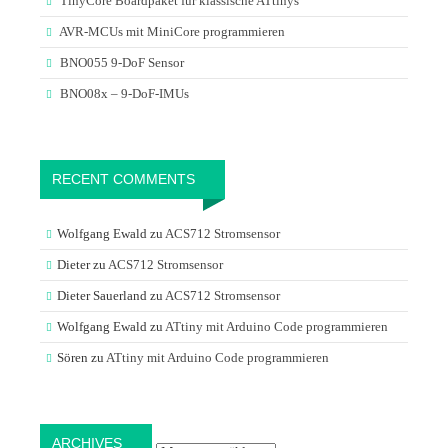
TinyCore Boardpaket für klassische ATtinys
AVR-MCUs mit MiniCore programmieren
BNO055 9-DoF Sensor
BNO08x – 9-DoF-IMUs
RECENT COMMENTS
Wolfgang Ewald
zu
ACS712 Stromsensor
Dieter
zu
ACS712 Stromsensor
Dieter Sauerland
zu
ACS712 Stromsensor
Wolfgang Ewald
zu
ATtiny mit Arduino Code programmieren
Sören
zu
ATtiny mit Arduino Code programmieren
Archives
ARCHIVES