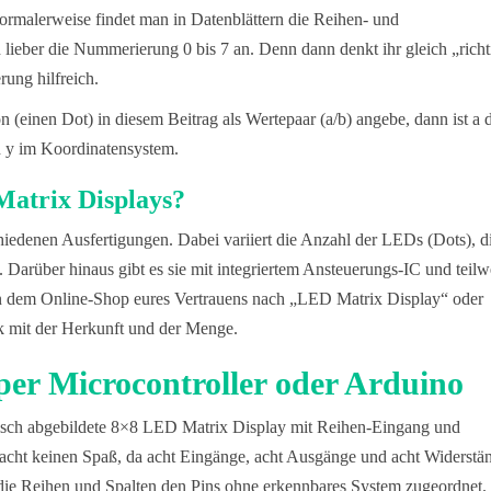
malerweise findet man in Datenblättern die Reihen- und
ieber die Nummerierung 0 bis 7 an. Denn dann denkt ihr gleich „richt
rung hilfreich.
(einen Dot) in diesem Beitrag als Wertepaar (a/b) angebe, dann ist a 
nd y im Koordinatensystem.
atrix Displays?
hiedenen Ausfertigungen. Dabei variiert die Anzahl der LEDs (Dots), d
Darüber hinaus gibt es sie mit integriertem Ansteuerungs-IC und teilw
 in dem Online-Shop eures Vertrauens nach „LED Matrix Display“ oder
rk mit der Herkunft und der Menge.
per Microcontroller oder Arduino
tisch abgebildete 8×8 LED Matrix Display mit Reihen-Eingang und
acht keinen Spaß, da acht Eingänge, acht Ausgänge und acht Widerstä
ie Reihen und Spalten den Pins ohne erkennbares System zugeordnet.