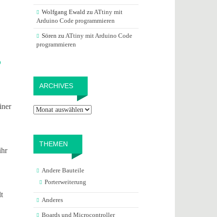
Wolfgang Ewald
zu
ATtiny mit
Arduino Code programmieren
Sören
zu
ATtiny mit Arduino Code
programmieren
?
Archives
ARCHIVES
iner
THEMEN
ihr
Andere Bauteile
Porterweiterung
t
Anderes
Boards und Microcontroller