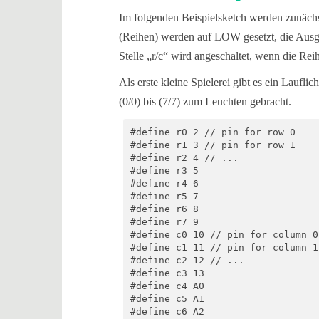
Im folgenden Beispielsketch werden zunächst
(Reihen) werden auf LOW gesetzt, die Ausg
Stelle „r/c“ wird angeschaltet, wenn die Re
Als erste kleine Spielerei gibt es ein Laufl
(0/0) bis (7/7) zum Leuchten gebracht.
#define r0 2 // pin for row 0

#define r1 3 // pin for row 1

#define r2 4 // ...

#define r3 5

#define r4 6

#define r5 7

#define r6 8

#define r7 9

#define c0 10 // pin for column 0

#define c1 11 // pin for column 1

#define c2 12 // ...

#define c3 13

#define c4 A0

#define c5 A1

#define c6 A2
