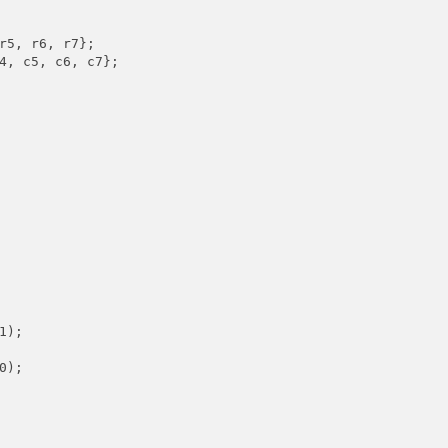
r5, r6, r7};

4, c5, c6, c7};

);

);
