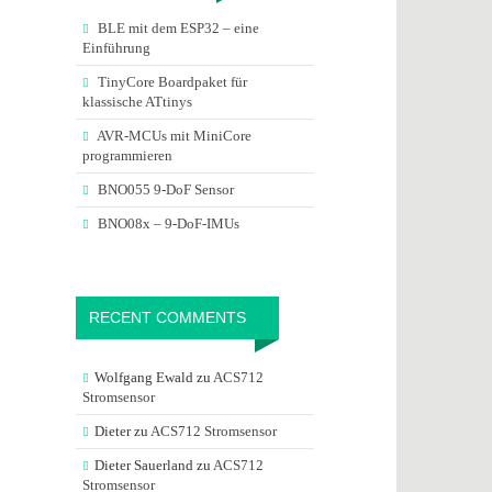
BLE mit dem ESP32 – eine
Einführung
TinyCore Boardpaket für
klassische ATtinys
AVR-MCUs mit MiniCore
programmieren
BNO055 9-DoF Sensor
BNO08x – 9-DoF-IMUs
RECENT COMMENTS
Wolfgang Ewald
zu
ACS712
Stromsensor
Dieter
zu
ACS712 Stromsensor
Dieter Sauerland
zu
ACS712
Stromsensor