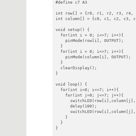
#define c7 A3

int row[] = {r0, r1, r2, r3, r4, 
int column[] = {c0, c1, c2, c3, c
void setup() {

  for(int i = 0; i<=7; i++){

    pinMode(row[i], OUTPUT);

  }

  for(int i = 0; i<=7; i++){

    pinMode(column[i], OUTPUT);

  }

  clearDisplay();

}

void loop() {

  for(int i=0; i<=7; i++){

    for(int j=0; j<=7; j++){

      switchLED(row[i],column[j],1
      delay(100);

      switchLED(row[i],column[j],0
    }

  }

}
