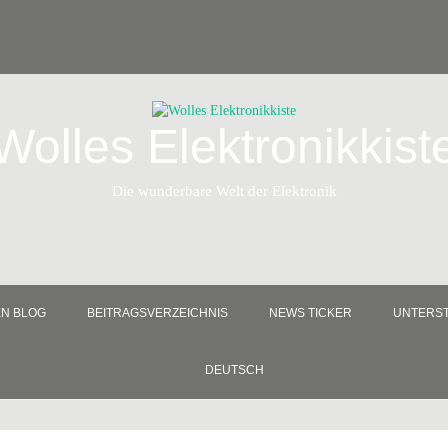
Wolles Elektronikkist
Die wunderbare Welt der Elektronik
EN BLOG
BEITRAGSVERZEICHNIS
NEWS TICKER
UNTERST
DEUTSCH