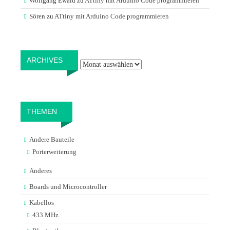
Wolfgang Ewald
zu
ATtiny mit Arduino Code programmieren
Sören
zu
ATtiny mit Arduino Code programmieren
Archives
ARCHIVES
THEMEN
Andere Bauteile
Porterweiterung
Anderes
Boards und Microcontroller
Kabellos
433 MHz