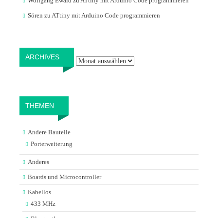
Wolfgang Ewald
zu
ATtiny mit Arduino Code programmieren
Sören
zu
ATtiny mit Arduino Code programmieren
Archives
ARCHIVES
THEMEN
Andere Bauteile
Porterweiterung
Anderes
Boards und Microcontroller
Kabellos
433 MHz