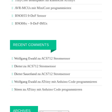
TinyCore Boardpaket für klassische ATtinys
AVR-MCUs mit MiniCore programmieren
BNO055 9-DoF Sensor
BNO08x – 9-DoF-IMUs
RECENT COMMENTS
Wolfgang Ewald
zu
ACS712 Stromsensor
Dieter
zu
ACS712 Stromsensor
Dieter Sauerland
zu
ACS712 Stromsensor
Wolfgang Ewald
zu
ATtiny mit Arduino Code programmieren
Sören
zu
ATtiny mit Arduino Code programmieren
Archives
ARCHIVES