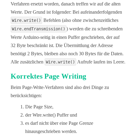
  delay(5);

Verfahren ersetzt worden, danach treffen wir auf die alten
}

Werte. Der Grund ist folgender: Bei aufeinanderfolgenden
uint8_t readEEPROM(uint16_t addr){

Befehlen (also ohne zwischenzeitliches
Wire.write()
  byte byteToRead;

) werden die zu schreibenden
Wire.endTransmission()
  Wire.beginTransmission(I2C_ADDRESS);

  Wire.write((uint8_t)(addr >> 8));

Werte Arduino-seitig in einen Puffer geschrieben, der auf
  Wire.write((uint8_t)(addr & 0xFF));

32 Byte beschränkt ist. Die Übermittlung der Adresse
  Wire.endTransmission();

  Wire.requestFrom(I2C_ADDRESS, 1);

benötigt 2 Bytes, bleiben also noch 30 Bytes für die Daten.
  byteToRead = Wire.read();

Alle zusätzlichen
  return byteToRead;

Aufrufe laufen ins Leere.
Wire.write()
}
Korrektes Page Writing
Beim Page-Write-Verfahren sind also drei Dinge zu
berücksichtigen:
Die Page Size,
der Wire.write() Puffer und
es darf nicht über eine Page Grenze
hinausgeschrieben werden.