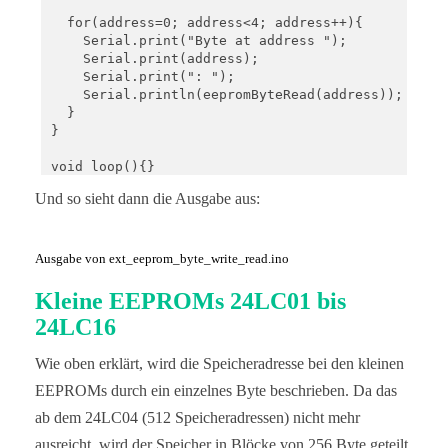
  for(address=0; address<4; address++){

    Serial.print("Byte at address ");

    Serial.print(address);

    Serial.print(": ");

    Serial.println(eepromByteRead(address));

  }

}

void loop(){}

Und so sieht dann die Ausgabe aus:
void eepromByteWrite(uint16_t addr, uint8_t byteTo
  Wire.beginTransmission(I2C_ADDRESS);

  Wire.write((uint8_t)(addr >> 8));

  Wire.write((uint8_t)(addr & 0xFF));

Ausgabe von ext_eeprom_byte_write_read.ino
  Wire.write(byteToWrite);

  Wire.endTransmission();

Kleine EEPROMs 24LC01 bis
  delay(5); // important!

24LC16
}

Wie oben erklärt, wird die Speicheradresse bei den kleinen
uint8_t eepromByteRead(uint16_t addr){

  uint8_t byteToRead;

EEPROMs durch ein einzelnes Byte beschrieben. Da das
ab dem 24LC04 (512 Speicheradressen) nicht mehr
  Wire.beginTransmission(I2C_ADDRESS);

  Wire.write((uint8_t)(addr >> 8));

ausreicht, wird der Speicher in Blöcke von 256 Byte geteilt,