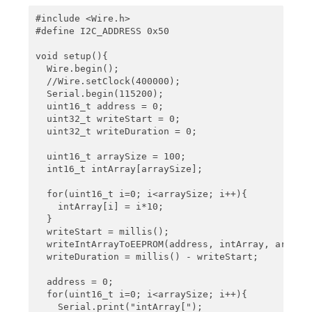
  byteToRead = Wire.read();

#include <Wire.h>

#define I2C_ADDRESS 0x50

  return byteToRead;

}
void setup(){

  Wire.begin();

  //Wire.setClock(400000);

  Serial.begin(115200);

  uint16_t address = 0;

  uint32_t writeStart = 0;

  uint32_t writeDuration = 0;

  uint16_t arraySize = 100;

  int16_t intArray[arraySize];

  for(uint16_t i=0; i<arraySize; i++){

    intArray[i] = i*10;

  }

  writeStart = millis();

  writeIntArrayToEEPROM(address, intArray, arraySi
  writeDuration = millis() - writeStart; 

  address = 0;

  for(uint16_t i=0; i<arraySize; i++){

    Serial.print("intArray[");
