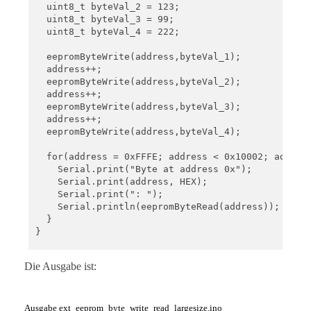
  uint8_t byteVal_2 = 123;

  uint8_t byteVal_3 = 99;

  uint8_t byteVal_4 = 222;

  eepromByteWrite(address,byteVal_1);

  address++;

  eepromByteWrite(address,byteVal_2);

  address++;

  eepromByteWrite(address,byteVal_3);

  address++;

  eepromByteWrite(address,byteVal_4);

  for(address = 0xFFFE; address < 0x10002; address
    Serial.print("Byte at address 0x");

    Serial.print(address, HEX);

    Serial.print(": ");

    Serial.println(eepromByteRead(address));

  }

}

void loop(){}

Die Ausgabe ist:
void eepromByteWrite(uint32_t addr, uint8_t byteTo
  uint8_t i2cAddr = I2C_ADDRESS_1;

Ausgabe ext_eeprom_byte_write_read_largesize.ino