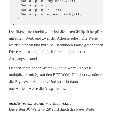
    Serial.print("byteArray[");

    Serial.print(i);

    Serial.print("]: ");

    Serial.println(readEEPROM(i)); 

  }

}

void loop(){}

Der Sketch beschreibt zunächst die ersten 64 Speicherplätze
void eepromByteWrite(uint16_t addr, uint8_t byteTo
mit einem Wert, und zwar der Adresse selbst. Die Werte
  Wire.beginTransmission(I2C_ADDRESS);

werden einzeln und mit 5 Millisekunden Pause geschrieben.
  Wire.write((uint8_t)(addr >> 8));

  Wire.write((uint8_t)(addr & 0xFF));

Diese Aktion sorgt lediglich für einen definierten
  Wire.write(byteToWrite);

Ausgangszustand.
  Wire.endTransmission();

  delay(5);

Danach schreibt der Sketch 64 neue Werte (Adresse
}

multipliziert mit 2) auf den EEPROM. Dabei verwendet er
void eepromBytePageWrite(uint16_t addr, uint8_t *b
die Page Write Methode. Und so sieht dann
  Wire.beginTransmission(I2C_ADDRESS);

  Wire.write((uint8_t)(addr >> 8));

unerwarteterweise die Ausgabe aus:
  Wire.write((uint8_t)(addr & 0xFF));

  for(uint16_t i=addr; i<sizeOfArray; i++){

    Wire.write(byteArrayToWrite[i]);

Ausgabe von ext_eeprom_wire_limit_test.ino
  }

Die ersten 30 Werte (0-29) sind durch das Page-Write-
  Wire.endTransmission();
