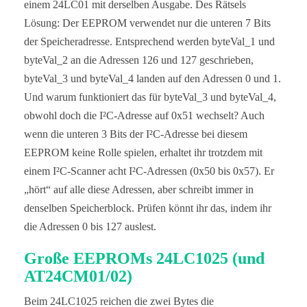
einem 24LC01 mit derselben Ausgabe. Des Rätsels
  Wire.beginTransmission(i2cAddr);

  Wire.write(blockAddr);

Lösung: Der EEPROM verwendet nur die unteren 7 Bits
  Wire.write(byteToWrite);

der Speicheradresse. Entsprechend werden byteVal_1 und
  Wire.endTransmission();

  delay(5); // important!

byteVal_2 an die Adressen 126 und 127 geschrieben,
}

byteVal_3 und byteVal_4 landen auf den Adressen 0 und 1.
uint8_t eepromByteRead(uint16_t addr){

Und warum funktioniert das für byteVal_3 und byteVal_4,
  uint8_t byteToRead;

obwohl doch die I²C-Adresse auf 0x51 wechselt? Auch
  uint8_t i2cAddr = I2C_ADDRESS + addr/256; 

  uint8_t blockAddr = addr%256;

wenn die unteren 3 Bits der I²C-Adresse bei diesem
EEPROM keine Rolle spielen, erhaltet ihr trotzdem mit
  Wire.beginTransmission(i2cAddr);

  Wire.write(blockAddr);

einem I²C-Scanner acht I²C-Adressen (0x50 bis 0x57). Er
  Wire.endTransmission();

„hört“ auf alle diese Adressen, aber schreibt immer in
  Wire.requestFrom(I2C_ADDRESS, 1);

  byteToRead = Wire.read();

denselben Speicherblock. Prüfen könnt ihr das, indem ihr
die Adressen 0 bis 127 auslest.
  return byteToRead;

}
Große EEPROMs 24LC1025 (und
AT24CM01/02)
Beim 24LC1025 reichen die zwei Bytes die