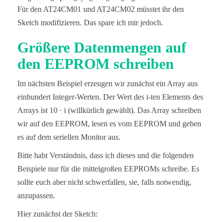
  if (addr > 0xFFFF){

Für den AT24CM01 und AT24CM02 müsstet ihr den
    i2cAddr = I2C_ADDRESS_2;

Sketch modifizieren. Das spare ich mir jedoch.
  }

  Wire.beginTransmission(i2cAddr);

Größere Datenmengen auf
  Wire.write((uint8_t)(addr >> 8));

den EEPROM schreiben
  Wire.write((uint8_t)(addr & 0xFF));

  Wire.write(byteToWrite);

  Wire.endTransmission();

Im nächsten Beispiel erzeugen wir zunächst ein Array aus
  delay(5); // important!

}

einhundert Integer-Werten. Der Wert des i-ten Elements des
Arrays ist 10 · i (willkürlich gewählt). Das Array schreiben
uint8_t eepromByteRead(uint32_t addr){

  uint8_t byteToRead;

wir auf den EEPROM, lesen es vom EEPROM und geben
  uint8_t i2cAddr = I2C_ADDRESS_1;

es auf dem seriellen Monitor aus.
  if (addr > 0xFFFF){

Bitte habt Verständnis, dass ich dieses und die folgenden
    i2cAddr = I2C_ADDRESS_2;

  }

Beispiele nur für die mittelgroßen EEPROMs schreibe. Es
sollte euch aber nicht schwerfallen, sie, falls notwendig,
  Wire.beginTransmission(i2cAddr);

  Wire.write((uint8_t)(addr >> 8));

anzupassen.
  Wire.write((uint8_t)(addr & 0xFF));

  Wire.endTransmission();

Hier zunächst der Sketch:
  Wire.requestFrom(i2cAddr, 1);
