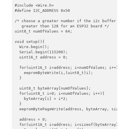
#include <Wire.h>

#define I2C_ADDRESS 0x50

/* choose a greater number if the i2c buffer is bi
   greater than 128 for an ESP32 board */

uint8_t numOfValues = 64; 

void setup(){

  Wire.begin();

  Serial.begin(115200);

  uint16_t address = 0;

  for(uint16_t i=address; i<numOfValues; i++){

    eepromByteWrite(i,(uint8_t)i);

  }

  uint8_t byteArray[numOfValues];

  for(uint8_t i=0; i<numOfValues; i++){

    byteArray[i] = i*2;

  }

  eepromBytePageWrite(address, byteArray, sizeof(b
  address = 0;

  for(uint16_t i=address; i<sizeof(byteArray); i++