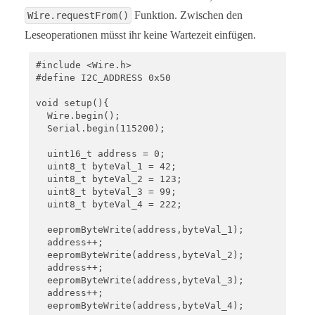
Funktion. Zwischen den
Wire.requestFrom()
Leseoperationen müsst ihr keine Wartezeit einfügen.
#include <Wire.h>

#define I2C_ADDRESS 0x50

void setup(){

  Wire.begin();

  Serial.begin(115200);

  uint16_t address = 0;

  uint8_t byteVal_1 = 42;

  uint8_t byteVal_2 = 123;

  uint8_t byteVal_3 = 99;

  uint8_t byteVal_4 = 222;

  eepromByteWrite(address,byteVal_1);

  address++;

  eepromByteWrite(address,byteVal_2);

  address++;

  eepromByteWrite(address,byteVal_3);

  address++;

  eepromByteWrite(address,byteVal_4);
