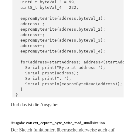
  uint8_t byteVal_3 = 99;

  uint8_t byteVal_4 = 222;

  eepromByteWrite(address,byteVal_1);

  address++;

  eepromByteWrite(address,byteVal_2);

  address++;

  eepromByteWrite(address,byteVal_3);

  address++;

  eepromByteWrite(address,byteVal_4);

  for(address=startAddress; address<(startAddress+
    Serial.print("Byte at address ");

    Serial.print(address);

    Serial.print(": ");

    Serial.println(eepromByteRead(address));

  }

}

Und das ist die Ausgabe:
void loop(){}

void eepromByteWrite(uint16_t addr, uint8_t byteTo
  uint8_t i2cAddr = I2C_ADDRESS + addr/256;

Ausgabe von ext_eeprom_byte_write_read_smallsize.ino
  uint8_t blockAddr = addr%256;

Der Sketch funktioniert überraschenderweise auch auf