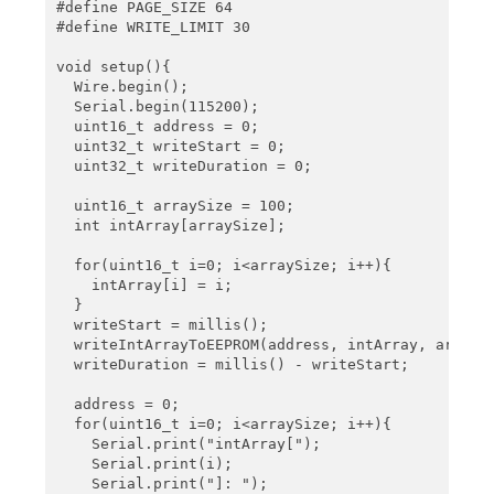
#define PAGE_SIZE 64

#define WRITE_LIMIT 30 

void setup(){

  Wire.begin();

  Serial.begin(115200);

  uint16_t address = 0;

  uint32_t writeStart = 0;

  uint32_t writeDuration = 0;

  uint16_t arraySize = 100;

  int intArray[arraySize];

  for(uint16_t i=0; i<arraySize; i++){

    intArray[i] = i;

  }

  writeStart = millis();

  writeIntArrayToEEPROM(address, intArray, arraySi
  writeDuration = millis() - writeStart; 

  address = 0;

  for(uint16_t i=0; i<arraySize; i++){

    Serial.print("intArray[");

    Serial.print(i);

    Serial.print("]: ");
