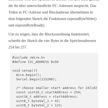
  Wire.write((uint8_t)(addr & 0xFF));

die ihr über unterschiedliche I²C-Adressen ansprecht. Das
  Wire.endTransmission();

  Wire.requestFrom(I2C_ADDRESS, 1);

Teilen in I²C-Adresse und Blockadresse übernehmen in
  byteToRead = Wire.read();

dem folgenden Sketch die Funktionen eepromByteWrite()
  return byteToRead;

und eepromByteRead().
}
Um zu zeigen, dass die Blockzuordnung funktioniert,
schreibt der Sketch die vier Bytes in die Speicheradressen
254 bis 257.
#include <Wire.h>

#define I2C_ADDRESS 0x50

void setup(){

  Wire.begin();

  Serial.begin(115200);

  /* choose smaller start address for 24lc02 or 24
  const uint16_t startAddress = 254; 

  uint16_t address = startAddress;

  uint8_t byteVal_1 = 42;

  uint8_t byteVal_2 = 123;
