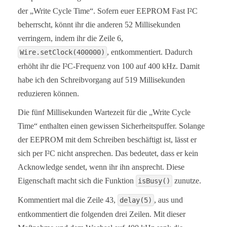
int16_t readIntFromEEPROM(uint16_t addr){

der „Write Cycle Time“. Sofern euer EEPROM Fast I²C
  int16_t intToRead;

beherrscht, könnt ihr die anderen 52 Millisekunden
  uint8_t msByte;

  uint8_t lsByte;

verringern, indem ihr die Zeile 6,
  Wire.beginTransmission(I2C_ADDRESS);

, entkommentiert. Dadurch
Wire.setClock(400000)
  Wire.write((uint8_t)(addr >> 8));

  Wire.write((uint8_t)(addr & 0xFF));

erhöht ihr die I²C-Frequenz von 100 auf 400 kHz. Damit
  Wire.endTransmission();

habe ich den Schreibvorgang auf 519 Millisekunden
  Wire.requestFrom(I2C_ADDRESS, 2);

  msByte = Wire.read();

reduzieren können.
  lsByte = Wire.read();

  intToRead = msByte << 8 | lsByte;

Die fünf Millisekunden Wartezeit für die „Write Cycle
  return intToRead;

}

Time“ enthalten einen gewissen Sicherheitspuffer. Solange
der EEPROM mit dem Schreiben beschäftigt ist, lässt er
bool isBusy(){

  Wire.beginTransmission(I2C_ADDRESS);

sich per I²C nicht ansprechen. Das bedeutet, dass er kein
  return Wire.endTransmission();

Acknowledge sendet, wenn ihr ihn ansprecht. Diese
}
Eigenschaft macht sich die Funktion
zunutze.
isBusy()
Kommentiert mal die Zeile 43,
, aus und
delay(5)
entkommentiert die folgenden drei Zeilen. Mit dieser