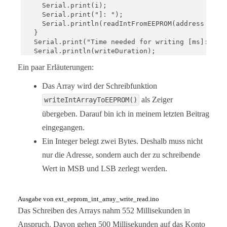
    Serial.print(i);

    Serial.print("]: ");

    Serial.println(readIntFromEEPROM(address + 2*i
  }

  Serial.print("Time needed for writing [ms]: ");

  Serial.println(writeDuration);

}

Ein paar Erläuterungen:
void loop(){}

Das Array wird der Schreibfunktion
void writeIntArrayToEEPROM(uint16_t addr, int16_t 
als Zeiger
writeIntArrayToEEPROM()
  for(uint16_t i = 0; i<arrSize; i++){

übergeben. Darauf bin ich in meinem letzten Beitrag
    Wire.beginTransmission(I2C_ADDRESS);

    Wire.write((uint8_t)((2*i + addr) >> 8));

eingegangen.
    Wire.write((uint8_t)((2*i + addr) & 0xFF));

Ein Integer belegt zwei Bytes. Deshalb muss nicht
    Wire.write((uint8_t)(iArr[i] >> 8));

    Wire.write((uint8_t)(iArr[i]) & 0xFF);

nur die Adresse, sondern auch der zu schreibende
    Wire.endTransmission();

Wert in MSB und LSB zerlegt werden.
    delay(5);

//    while(isBusy()){   // alternativ to delay(5)
//      delayMicroseconds(50);

//    }

Ausgabe von ext_eeprom_int_array_write_read.ino
  }

Das Schreiben des Arrays nahm 552 Millisekunden in
}

Anspruch. Davon gehen 500 Millisekunden auf das Konto